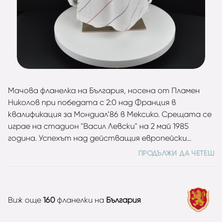
Мачова фланелка на България, носена от Пламен
Николов при победата с 2:0 над Франция в
квалификация за Мондиал’86 в Мексико. Срещата се
играе на стадион "Васил Левски" на 2 май 1985
година. Успехът над действащия европейски
шампион идва след попадения на Георги Димитров-
ПРОДЪЛЖИ ДА ЧЕТЕШ
Джеки и Наско Сираков. Със силните си изяви
„лъвовете“ завършват на второ място в
квалификационната си група, с 11 точки – точно
толкова, колкото имат и „петлите“, които обаче
Виж още
160
фланелки на
България
са с по-добра голова разлика. Легендарният
защитник на Левски е обявен за Футболист №1 на