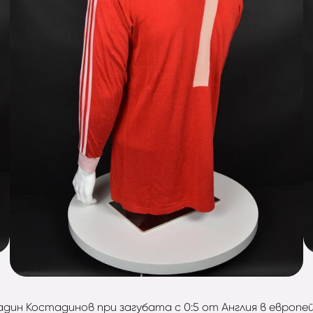
дин Костадинов при загубата с 0:5 от Англия в европей