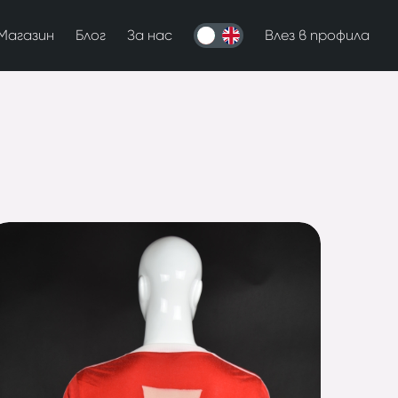
Магазин
Блог
За нас
Влез в профила