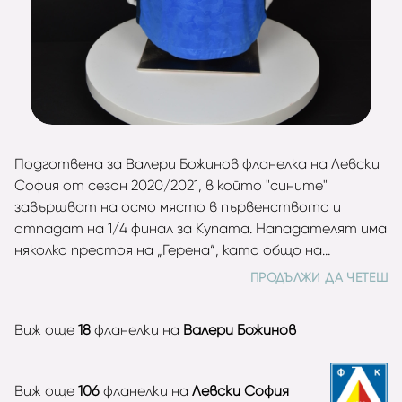
Подготвена за Валери Божинов фланелка на Левски
София от сезон 2020/2021, в който "сините"
завършват на осмо място в първенството и
отпадат на 1/4 финал за Купата. Нападателят има
няколко престоя на „Герена“, като общо на
сметката си записва 44 мача и 14 гола за Левски.
ПРОДЪЛЖИ ДА ЧЕТЕШ
Бивш национал на България, за които дебютира на
Европейското първенство в Португалия през 2004
Виж още
18
фланелки на
Валери Божинов
срещу Италия. Във визитката му има общо 43 мача
с 6 гола за "лъвовете".
Виж още
106
фланелки на
Левски София