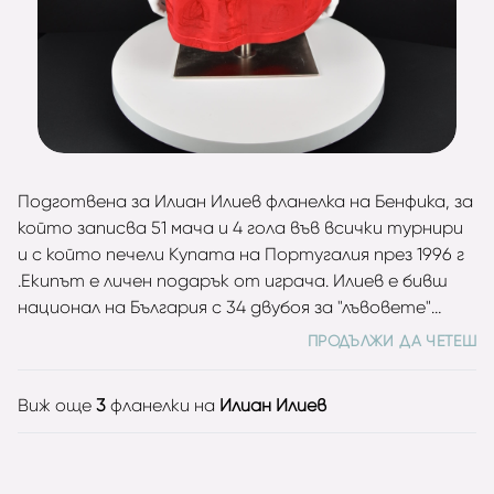
Подготвена за Илиан Илиев фланелка на Бенфика, за
който записва 51 мача и 4 гола във всички турнири
и с който печели Купата на Португалия през 1996 г
.Екипът е личен подарък от играча. Илиев е бивш
национал на България с 34 двубоя за "лъвовете"
между 1991 и 2000 и 3 попадения. Участник е на
ПРОДЪЛЖИ ДА ЧЕТЕШ
Световното първенство във Франция 1998, където
записва минути и в трите двубоя на България.
Виж още
3
фланелки на
Илиан Илиев
Трикратен шампион на страната (1993, 1994, 1995) и
двукратен носител на Купата (1992, 1994) с Левски
София.