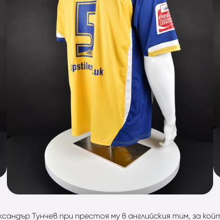
ндър Тунчев при престоя му в английския тим, за който 