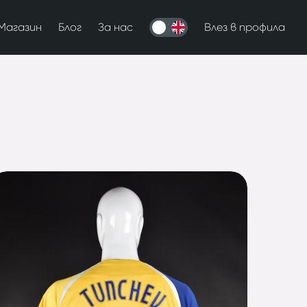
Магазин
Блог
За нас
Влез в профила