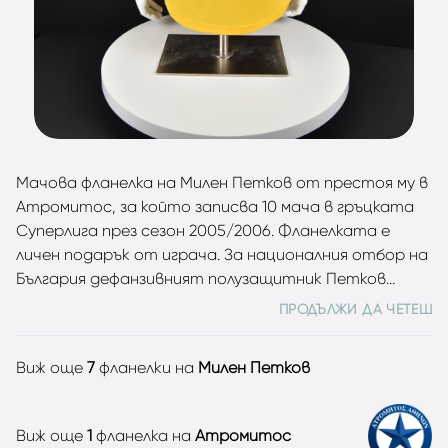
Мачова фланелка на Милен Петков от престоя му в
Атромитос, за който записва 10 мача в гръцката
Суперлига през сезон 2005/2006. Фланелката е
личен подарък от играча. За националния отбор на
България дефанзивният полузащитник Петков
записва 41 двубоя с 1 попадение в периода 1995 –
ПРОДЪЛЖИ ДА ЧЕТЕШ
2004 г. Участник е на Световното първенство във
Франция 1998 и на Европейския шампионат в
Виж още
7
фланелки на
Милен Петков
Португалия 2004.
Виж още
1
фланелка на
Атромитос