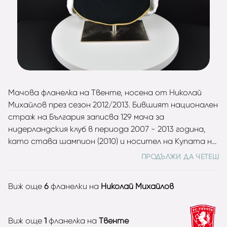
Мачова фланелка на Твенте, носена от Николай
Михайлов през сезон 2012/2013. Бившият национален
страж на България записва 129 мача за
нидерландския клуб в периода 2007 - 2013 година,
като става шампион (2010) и носител на Купата на
Нидерландия (2011). Вратарят дебютира за мъжкия
ПРОДЪЛЖИ ДА ЧЕТЕШ
национален отбор на 11 май 2006 г., като пази при
загубата от Шотландия с 1:5 на турнира "Кирин
Виж още
6
фланелки на
Николай Михайлов
къп" в Япония. Има 46 двубоя за "лъвовете". Избран е
за Футболист на България за 2011 година. Михайлов
е печелил още титлата и купата на България с
Виж още
1
фланелка на
Твенте
Левски София.