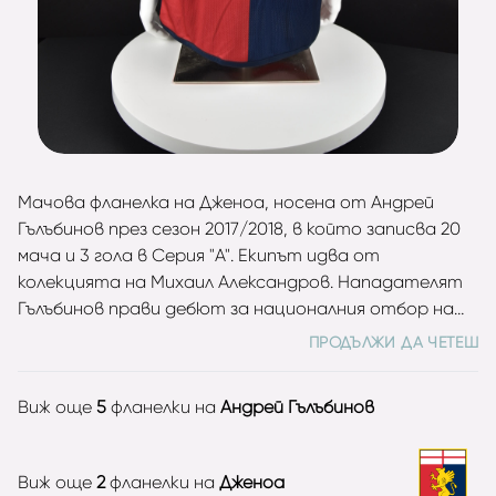
Мачова фланелка на Дженоа, носена от Андрей
Гълъбинов през сезон 2017/2018, в който записва 20
мача и 3 гола в Серия "А". Екипът идва от
колекцията на Михаил Александров. Нападателят
Гълъбинов прави дебют за националния отбор на
България през 2014 година в приятелска среща с
ПРОДЪЛЖИ ДА ЧЕТЕШ
Беларус, като във визитката си има общо 14 двубоя
с 2 попадения за "лъвовете".
Виж още
5
фланелки на
Андрей Гълъбинов
Виж още
2
фланелки на
Дженоа