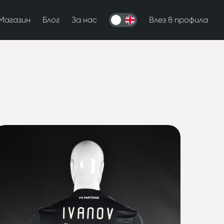
Магазин
Блог
За нас
Влез в профила