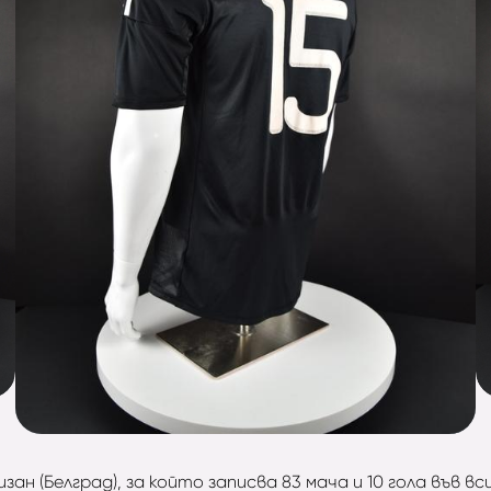
ан (Белград), за който записва 83 мача и 10 гола във 