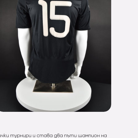
всички турнири и става два пъти шампион на