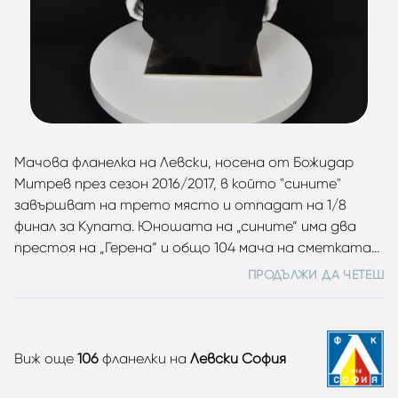
Мачова фланелка на Левски, носена от Божидар
Митрев през сезон 2016/2017, в който "сините"
завършват на трето място и отпадат на 1/8
финал за Купата. Юношата на „сините“ има два
престоя на „Герена“ и общо 104 мача на сметката
си във всички турнири. Двукратен шампион (2007,
ПРОДЪЛЖИ ДА ЧЕТЕШ
2009), както и носител на Купата на България
(2007). Бивш национал с 9 мача за „трикольорите“.
Виж още
106
фланелки на
Левски София