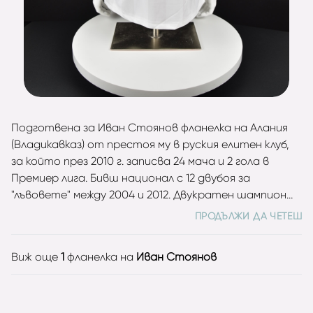
Подготвена за Иван Стоянов фланелка на Алания
(Владикавказ) от престоя му в руския елитен клуб,
за който през 2010 г. записва 24 мача и 2 гола в
Премиер лига. Бивш национал с 12 двубоя за
"лъвовете" между 2004 и 2012. Двукратен шампион
на България с Лудогорец (2012, 2013). Екипът е личен
ПРОДЪЛЖИ ДА ЧЕТЕШ
подарък.
Виж още
1
фланелка на
Иван Стоянов