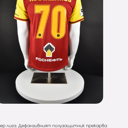
миер лига. Дефанзивният полузащитник прекарва