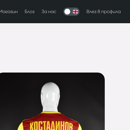
Магазин
Блог
За нас
Влез в профила