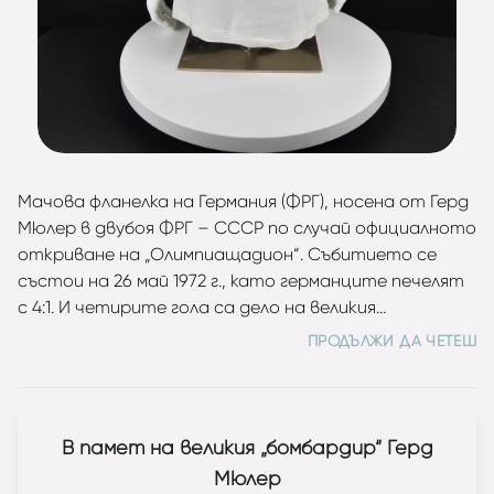
Мачова фланелка на Германия (ФРГ), носена от Герд
Мюлер в двубоя ФРГ – СССР по случай официалното
откриване на „Олимпиащадион“. Събитието се
състои на 26 май 1972 г., като германците печелят
с 4:1. И четирите гола са дело на великия
нападател. Фланелката е с личните автографи на
ПРОДЪЛЖИ ДА ЧЕТЕШ
целия легендарен състав на Германия. Подарена е
от Франц Бекенбауер на доктора на Байерн
(Мюнхен), а чрез него на функционер от
австрийската футболна федерация след мача
В памет на великия „бомбардир“ Герд
Австрия – Германия, за което свидетелства и
Мюлер
надписа върху фланелката. Герд Мюлер записва