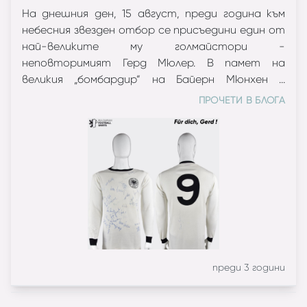
На днешния ден, 15 август, преди година към
невероятните 62 гола в 68 двубоя за националния
небесния звезден отбор се присъедини един от
отбор, както и 398 попадения в 453 мача за Байерн
най-великите му голмайстори -
Мюнхен. Световен (1974) и Европейски шампион (1972)
неповторимият Герд Мюлер. В памет на
с ФРГ, Мюлер е също така трикратен носител на
великия „бомбардир“ на Байерн Мюнхен и
КЕШ с баварците (1974, 1975, 1976). Печели "Златната
Германия ви показваме негов екип, част от
топка" за 1970 година, когато отбелязва и 10 гола
ПРОЧЕТИ В БЛОГА
нашата колекция.
на Световното първенство в Мексико.
преди 3 години