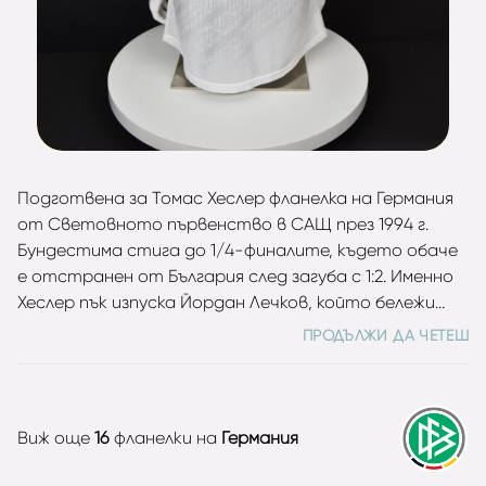
Подготвена за Томас Хеслер фланелка на Германия
от Световното първенство в САЩ през 1994 г.
Бундестима стига до 1/4-финалите, където обаче
е отстранен от България след загуба с 1:2. Именно
Хеслер пък изпуска Йордан Лечков, който бележи
победния гол за „трикольорите“ с ефектен летящ
ПРОДЪЛЖИ ДА ЧЕТЕШ
плонж. Полузащитникът има 101 мача и 11 гола за
Германия, като участва на три световни (1990,
1994, 1998) и три европейски първенства (1992, 1996,
2000). Бившият футболист на Кьолн, Ювентус,
Виж още
16
фланелки на
Германия
Рома, Карлсруе и Мюнхен 1860 никога не е печели
трофей на клубно ниво, но за сметка на това