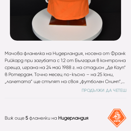
Мачова фланелка на Нидерландия, носена от Франк
Рийкард при загубата с 1:2 от България в контролна
среща, играна на 24 май 1988 г. на стадион „Де Кауп“
в Ротердам. Точно месец по-късно – на 25 юни,
„лалетата“ ще стъпят на своя „футболен Олимп“,
след като побеждават с 2:0 СССР на финала на
ПРОДЪЛЖИ ДА ЧЕТЕШ
Евро’88. В заветния сблъсък за трофея на
„Олимпиащадион“ в Мюнхен Рийкард излиза като
титуляр и записва пълни 90 минути. Бранителят
има на своята визитка 73 двубоя за "лалетата", в
Виж още
5
фланелки на
Нидерландия
които отбелязва и 10 попадения. Петкратен
шампион на Нидерландия с Аякс и двукратен на