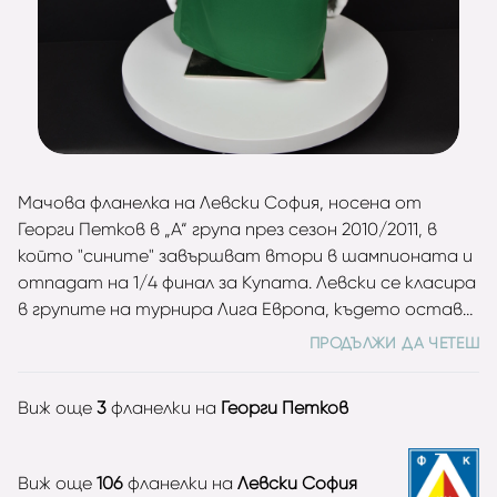
Мачова фланелка на Левски София, носена от
Георги Петков в „А“ група през сезон 2010/2011, в
който "сините" завършват втори в шампионата и
отпадат на 1/4 финал за Купата. Левски се класира
в групите на турнира Лига Европа, където остава
на точка от второто място и отпада от
ПРОДЪЛЖИ ДА ЧЕТЕШ
надпреварата. Вратарят има десет години зад
гърба си на „Герена“ – от 2001 до 2011, и 225 мача на
Виж още
3
фланелки на
Георги Петков
сметката си във всички турнири. Петков е четири
пъти шампион (2002, 2006, 2007, 2009) и три пъти
носител на Купата на България (2002, 2003, 2007).
Виж още
106
фланелки на
Левски София
Бивш национал с 18 мача за „трикольорите“.