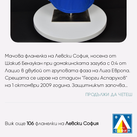
Мачова фланелка на Левски София, носена от
Шакиб Бензукан при домакинската загуба с 0:4 от
Лацио в двубой от груповата фаза на Лига Европа.
Срещата се играе на стадион "Георги Аспарухов"
на 1 октомври 2009 година. Защитникът започва
като титуляр и записва пълни 90 минути. За
ПРОДЪЛЖИ ДА ЧЕТЕШ
четири години в редиците на „сините“
мароканският бранител изиграва 46 мача във
всички турнири, като през сезон 2008/2009 става
шампион на България. Фланелката е подарена от
Виж още
106
фланелки на
Левски София
играча след двубоя.