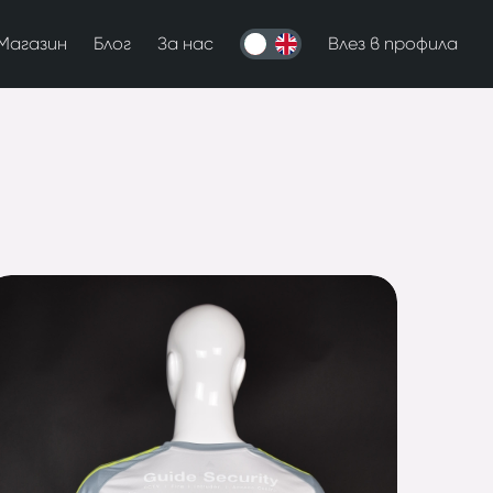
Магазин
Блог
За нас
Влез в профила