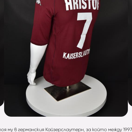
 му в германския Кайзерслаутерн, за който между 1997 и