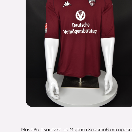
Мачова фланелка на Мариян Христов от престоя