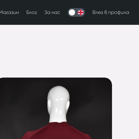
Магазин
Блог
За нас
Влез в профила