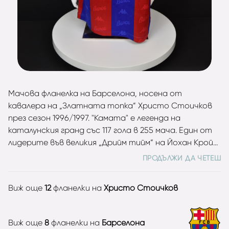
Мачова фланелка на Барселона, носена от
кавалера на „Златната топка“ Христо Стоичков
през сезон 1996/1997. "Камата" е легенда на
каталунския гранд със 117 гола в 255 мача. Един от
лидерите във великия „Дрийм тийм“ на Йохан Кройф,
завоювал първата в историята на Барса Купа на
ПРОДЪЛЖИ ДА ЧЕТЕШ
европейските шампиони (1992). Стоичков е пет
пъти първенец на Испания (1991, 1992, 1993, 1994, 1998),
Виж още
12
фланелки на
Христо Стоичков
три пъти носител на Суперкупата на страната
(1992, 1994, 1996), два пъти триумфирал със
Суперкупата на Европа (1992, 1997) и по веднъж
Виж още
8
фланелки на
Барселона
вдигал Купата на Краля (1997) и КНК (1997). Част от