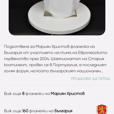
Подготвена за Мариян Христов фланелка на
България от участието на тима на Европейското
първенство през 2004. Шампионатът на Стария
континент, провел се в Португалия, е последният
голям форум, на който българският национален
отбор се класира. Въпреки че воденият от Пламен
ПРОДЪЛЖИ ДА ЧЕТЕШ
Марков състав се представя отлично в
квалификациите, където оставя зад гърба си
Виж още
8
фланелки на
Мариян Христов
водещи европейски футболни нации като Хърватия
и Белгия, то на Европейското разочарова.
„Лъвовете“ се прибират в България без нито една
Виж още
160
фланелки на
България
спечелена точка, след като допускат три