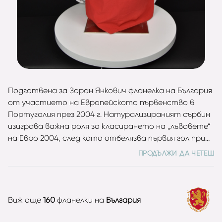
Подготвена за Зоран Янкович фланелка на България
от участието на Европейското първенство в
Португалия през 2004 г. Натурализираният сърбин
изиграва важна роля за класирането на „лъвовете“
на Евро 2004, след като отбелязва първия гол при
ключовата победа с 2:0 като гост на Белгия на
ПРОДЪЛЖИ ДА ЧЕТЕШ
старта на квалификациите. Шампионатът на
Стария континент, провел се в Португалия, е
последният голям форум, на който българският
национален отбор участва до момента. Въпреки че
Виж още
160
фланелки на
България
воденият от Пламен Марков състав се представя
отлично в квалификациите, където оставя зад