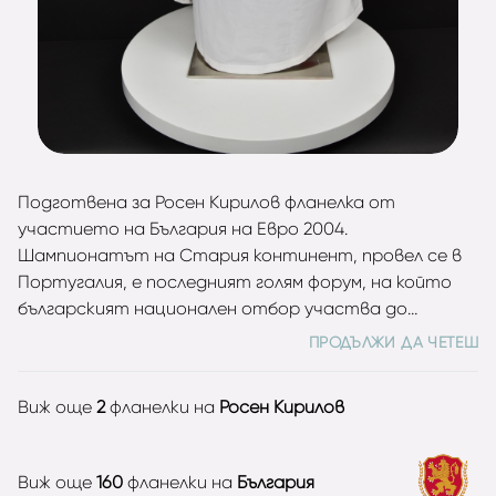
Подготвена за Росен Кирилов фланелка от
участието на България на Евро 2004.
Шампионатът на Стария континент, провел се в
Португалия, е последният голям форум, на който
българският национален отбор участва до
момента. Въпреки че воденият от Пламен Марков
ПРОДЪЛЖИ ДА ЧЕТЕШ
състав се представя отлично в квалификациите,
където оставя зад гърба си водещи европейски
Виж още
2
фланелки на
Росен Кирилов
футболни нации като Хърватия и Белгия, то на
Европейското разочарова. „Лъвовете“ се
прибират в България без нито една спечелена
Виж още
160
фланелки на
България
точка, след като допускат три поражения в