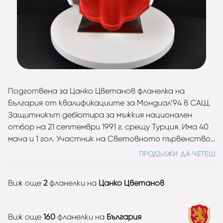
Подготвена за Цанко Цветанов фланелка на
България от квалификациите за Мондиал’94 в САЩ.
Защитникът дебютира за мъжкия национален
отбор на 21 септември 1991 г. срещу Турция. Има 40
мача и 1 гол. Участник на Световното първенство
в САЩ през 1994 година, където става бронзов
ПРОДЪЛЖИ ДА ЧЕТЕШ
медалист (играе в 6 мача) и на Евро 96 в Англия (3
мача). Цветанов е шампион на България с Левски
Виж още
2
фланелки на
Цанко Цветанов
София (1994, 1995, 2002) и с Етър през 1991 г. Носител
на Купата на страната за 1994 и 2002 с Левски и на
Купата на БФС с Етър през 1991 г. В „А“ група има
Виж още
160
фланелки на
България
203 мача и 6 гола.