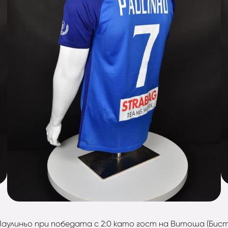
аулиньо при победата с 2:0 като гост на Витоша (Бистр