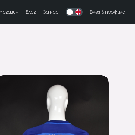
Магазин
Блог
За нас
Влез в профила