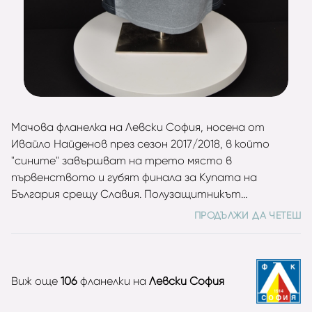
Мачова фланелка на Левски София, носена от
Ивайло Найденов през сезон 2017/2018, в който
"сините" завършват на трето място в
първенството и губят финала за Купата на
България срещу Славия. Полузащитникът
дебютира едва 18-годишен за „сините“, като за
ПРОДЪЛЖИ ДА ЧЕТЕШ
пет сезона на „Герена“ записва 85 мача и 1 гол във
всички турнири.
Виж още
106
фланелки на
Левски София