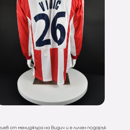
гиев от мениджъра на Видич и е личен подарък