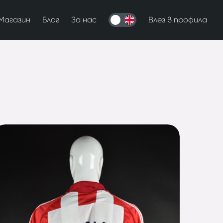
Магазин
Блог
За нас
Влез в профила