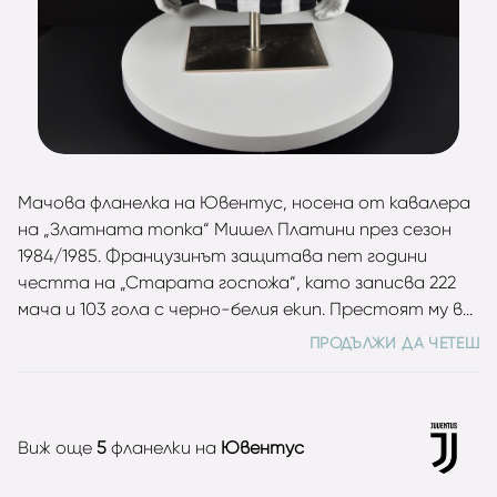
Мачова фланелка на Ювентус, носена от кавалера
на „Златната топка“ Мишел Платини през сезон
1984/1985. Французинът защитава пет години
честта на „Старата госпожа“, като записва 222
мача и 103 гола с черно-белия екип. Престоят му в
Торино е изписан със „златни“ букви в историята
ПРОДЪЛЖИ ДА ЧЕТЕШ
на клуба. С Платини в редиците си Юве вдига два
пъти Скудетото (1984, 1986), печели Купата на
Италия (1982), КНК (1984), Суперкупата на Европа
(1984), така бленуваната първа Купа на
Виж още
5
фланелки на
Ювентус
европейските шампиони (1985) и
Междуконтиненталната титла (1985). В личен план