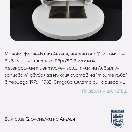
Мачова фланелка на Англия, носена от Фил Томпсън
в квалификациите за Евро'80 в Италия.
Легендарният централен защитник на Ливърпул
записва 41 двубоя за мъжкия състав на "трите лъва"
в периода 1976 -1982. Отдава цялата си кариера на
"мърсисайдци", с изключение на два сезона в
ПРОДЪЛЖИ ДА ЧЕТЕШ
Шефийлд Юнайтед. С великия състав на
"червените" печели 7 титли на Англия, 3 пъти
Купата на Европейските шампиони, 2 пъти Купата
на УЕФА и по един път ФА Къп и Суперкупата на
Виж още
12
фланелки на
Англия
Европа. Играе в общо 340 мача за тима от
"Анфийлд". Фланелката идва от личната колекция